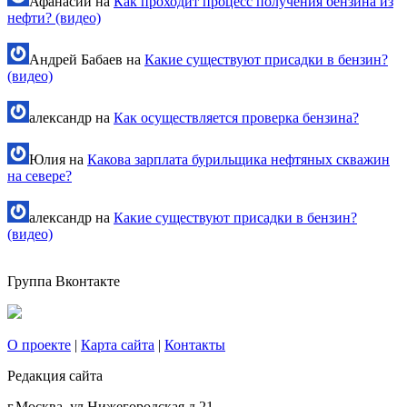
Афанасий
на
Как проходит процесс получения бензина из
нефти? (видео)
Андрей Бабаев
на
Какие существуют присадки в бензин?
(видео)
александр
на
Как осуществляется проверка бензина?
Юлия
на
Какова зарплата бурильщика нефтяных скважин
на севере?
александр
на
Какие существуют присадки в бензин?
(видео)
Группа Вконтакте
О проекте
|
Карта сайта
|
Контакты
Редакция сайта
г.Москва, ул.Нижегородская д.21