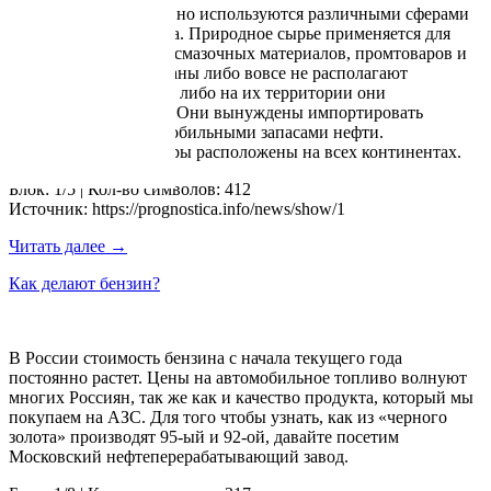
Нефтепродукты активно используются различными сферами
деятельности человека. Природное сырье применяется для
производства горюче-смазочных материалов, промтоваров и
пр. Но некоторые страны либо вовсе не располагают
нефтяными залежами, либо на их территории они
недостаточно богаты. Они вынуждены импортировать
продукт из стран с изобильными запасами нефти.
Государства-экспортеры расположены на всех континентах.
Блок: 1/5 | Кол-во символов: 412
Источник: https://prognostica.info/news/show/1
Читать далее →
Как делают бензин?
В России стоимость бензина с начала текущего года
постоянно растет. Цены на автомобильное топливо волнуют
многих Россиян, так же как и качество продукта, который мы
покупаем на АЗС. Для того чтобы узнать, как из «черного
золота» производят 95-ый и 92-ой, давайте посетим
Московский нефтеперерабатывающий завод.