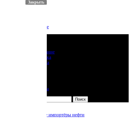
Закрыть
Skip to content
Контакты сайта
О нашем проекте
Рубрики
Добыча
Оборудование
Переработка
Транспортировка
Резервуары
География
Бензин
Справка
Литература
Найти:
Крупнейшие мировые импортёры нефти