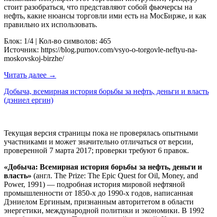
стоит разобраться, что представляют собой фьючерсы на
нефть, какие нюансы торговли ими есть на МосБирже, и как
правильно их использовать.
Блок: 1/4 | Кол-во символов: 465
Источник: https://blog.purnov.com/vsyo-o-torgovle-neftyu-na-
moskovskoj-birzhe/
Читать далее →
Добыча, всемирная история борьбы за нефть, деньги и власть
(дэниел ергин)
Текущая версия страницы пока не проверялась опытными
участниками и может значительно отличаться от версии,
проверенной 7 марта 2017; проверки требуют 6 правок.
«Добыча: Всемирная история борьбы за нефть, деньги и
власть»
(англ. The Prize: The Epic Quest for Oil, Money, and
Power, 1991) — подробная история мировой нефтяной
промышленности от 1850-х до 1990-х годов, написанная
Дэниелом Ергиным, признанным авторитетом в области
энергетики, международной политики и экономики. В 1992