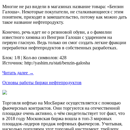
Многие не раз видели в магазинах название товара: «Бензин
Галоша». Некоторые покупатели, не сталкивающиеся с этим
понятием, приходят в замешательство, потому как можно дать
такое название нефтепродукту.
Конечно, речь идет не о резиновой обуви, а о фамилии
известного химика из Венгрии Галоши с ударением на
первую гласную. Ведь только он смог создать легкие фракции
переработки нефтепродуктов в собственных разработках.
Блок: 1/8 | Кол-во символов: 428
Источник: http://yashim.ru/stati/benzin-galosha
Читать далее →
Основы работы биржи нефтепродуктов
Торговля нефтью на МосБирже осуществляется с помощью
фьючерсных контрактов. Они торгуются на отечественной
площадке очень активно, о чём свидетельствует тот факт, что
в 2018 году Московская биржа вошла в топ-3 мировых
площадок-лидеров продаж нефтяных фьючерсов. Учитывая,
насколько популярен этот торговый инструмент, трейдеру