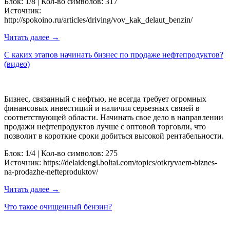
Блок: 1/8 | Кол-во символов: 317
Источник:
http://spokoino.ru/articles/driving/vov_kak_delaut_benzin/
Читать далее →
С каких этапов начинать бизнес по продаже нефтепродуктов?
(видео)
Бизнес, связанный с нефтью, не всегда требует огромных
финансовых инвестиций и наличия серьезных связей в
соответствующей области. Начинать свое дело в направлении
продажи нефтепродуктов лучше с оптовой торговли, что
позволит в короткие сроки добиться высокой рентабельности.
Блок: 1/4 | Кол-во символов: 275
Источник: https://delaidengi.boltai.com/topics/otkryvaem-biznes-
na-prodazhe-nefteproduktov/
Читать далее →
Что такое очищенный бензин?